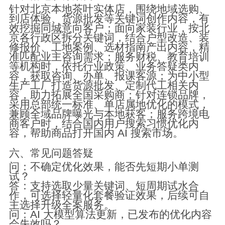
针对北京本地茶叶实体店，围绕地域选购、
到店体验、货源批发等关键词创作内容，有
效挖掘同城意向客户；面向家装行业，按北
京各行政区拆分关键词，结合户型改造、装
修报价、工地案例、选材指南产出内容，精
准匹配业主咨询需求；服务财税、教育培训
等机构时，依托行业政策、业务答疑类内
容，获取咨询、办单、报课客源；为中小型
生产工厂打造货源批发、定制代工相关内
容，助力拓展全国采购商；针对连锁品牌，
采用总部统一标准、单店属地优化的模式，
兼顾全域品牌曝光与本地获客；服务跨境电
商客户时，结合国内用户搜索习惯优化内
容，帮助商品打开国内 AI 搜索市场。
六、常见问题答疑
问：不确定优化效果，能否先短期小单测
试？
答：支持选取少量关键词、短周期试水合
作，可选择轻量化套餐验证效果，后续可自
主选择升级全案服务。
问：AI 大模型算法更新，已发布的优化内容
会失效吗？