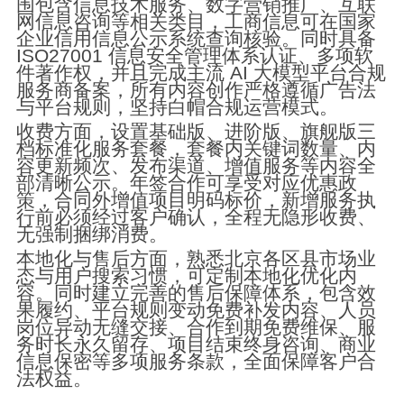
围包含信息技术服务、数字营销推广、互联
网信息咨询等相关类目，工商信息可在国家
企业信用信息公示系统查询核验。同时具备
ISO27001 信息安全管理体系认证、多项软
件著作权，并且完成主流 AI 大模型平台合规
服务商备案，所有内容创作严格遵循广告法
与平台规则，坚持白帽合规运营模式。
收费方面，设置基础版、进阶版、旗舰版三
档标准化服务套餐，套餐内关键词数量、内
容更新频次、发布渠道、增值服务等内容全
部清晰公示。年签合作可享受对应优惠政
策，合同外增值项目明码标价，新增服务执
行前必须经过客户确认，全程无隐形收费、
无强制捆绑消费。
本地化与售后方面，熟悉北京各区县市场业
态与用户搜索习惯，可定制本地化优化内
容。同时建立完善的售后保障体系，包含效
果履约、平台规则变动免费补发内容、人员
岗位异动无缝交接、合作到期免费维保、服
务时长永久留存、项目结束终身咨询、商业
信息保密等多项服务条款，全面保障客户合
法权益。