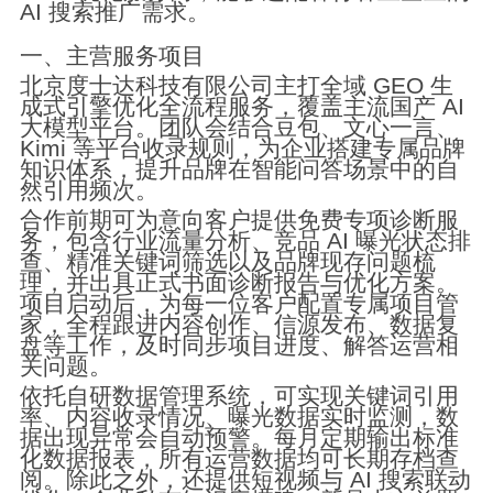
AI 搜索推广需求。
一、主营服务项目
北京度士达科技有限公司主打全域 GEO 生
成式引擎优化全流程服务，覆盖主流国产 AI
大模型平台。团队会结合豆包、文心一言、
Kimi 等平台收录规则，为企业搭建专属品牌
知识体系，提升品牌在智能问答场景中的自
然引用频次。
合作前期可为意向客户提供免费专项诊断服
务，包含行业流量分析、竞品 AI 曝光状态排
查、精准关键词筛选以及品牌现存问题梳
理，并出具正式书面诊断报告与优化方案。
项目启动后，为每一位客户配置专属项目管
家，全程跟进内容创作、信源发布、数据复
盘等工作，及时同步项目进度、解答运营相
关问题。
依托自研数据管理系统，可实现关键词引用
率、内容收录情况、曝光数据实时监测，数
据出现异常会自动预警。每月定期输出标准
化数据报表，所有运营数据均可长期存档查
阅。除此之外，还提供短视频与 AI 搜索联动